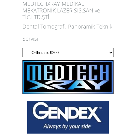
MEDTECHXRAY MEDİKAL
MEKATRONİK LAZER SİS.SAN ve
TİC.LTD.ŞTİ
Dental Tomografi, Panoramik Teknik
Servisi